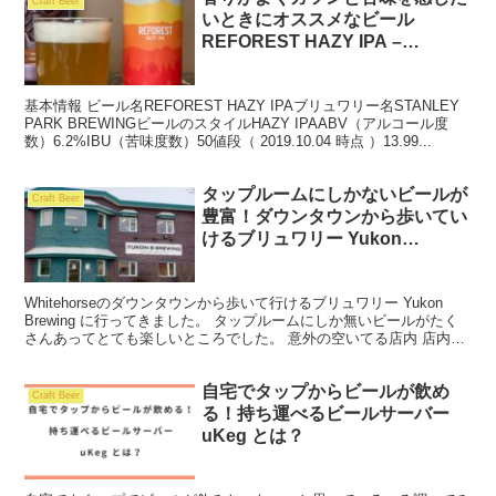
Craft Beer
いときにオススメなビール
REFOREST HAZY IPA –
STANLEY PARK BREWING
（バンクーバーのクラフトビー
基本情報 ビール名REFOREST HAZY IPAブリュワリー名STANLEY
ル）
PARK BREWINGビールのスタイルHAZY IPAABV（アルコール度
数）6.2%IBU（苦味度数）50値段（ 2019.10.04 時点 ）13.99...
タップルームにしかないビールが
Craft Beer
豊富！ダウンタウンから歩いてい
けるブリュワリー Yukon
Brewing （ホワイトホース）
Whitehorseのダウンタウンから歩いて行けるブリュワリー Yukon
Brewing に行ってきました。 タップルームにしか無いビールがたく
さんあってとても楽しいところでした。 意外の空いてる店内 店内に
は30席ほどあってゆったりと座...
自宅でタップからビールが飲め
Craft Beer
る！持ち運べるビールサーバー
uKeg とは？