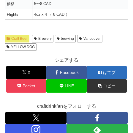
価格
5〜8 CAD
Flights
4oz x 4 （ 8 CAD ）
Craft Beer
Brewery
brewing
Vancouver
YELLOW DOG
シェアする
X
Facebook
はてブ
Pocket
LINE
コピー
craftdrinkfanをフォローする