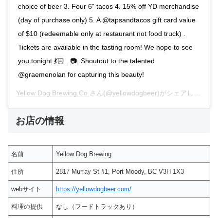
choice of beer 3. Four 6” tacos 4. 15% off YD merchandise
(day of purchase only) 5. A @tapsandtacos gift card value
of $10 (redeemable only at restaurant not food truck) .
Tickets are available in the tasting room! We hope to see
you tonight 💃🏻 . 📷: Shoutout to the talented
@graemenolan for capturing this beauty!
Yellow Dog Brewing Co.
さん(@yellowdogbeer)がシェアした投稿 –
お店の情報
名前
Yellow Dog Brewing
住所
2817 Murray St #1, Port Moody, BC V3H 1X3
webサイト
https://yellowdogbeer.com/
料理の提供
なし（フードトラックあり）