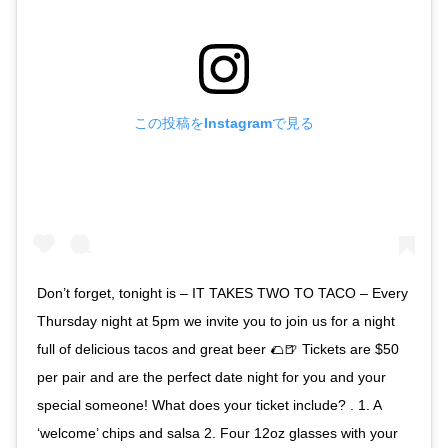
この投稿をInstagramで見る
Don’t forget, tonight is – IT TAKES TWO TO TACO – Every
Thursday night at 5pm we invite you to join us for a night
full of delicious tacos and great beer 🌮🍺 Tickets are $50
per pair and are the perfect date night for you and your
special someone! What does your ticket include? . 1. A
‘welcome’ chips and salsa 2. Four 12oz glasses with your