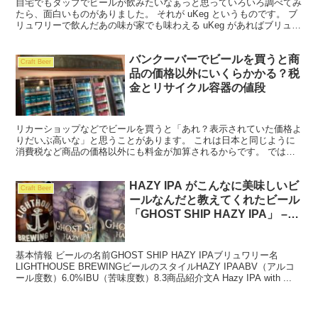
自宅でもタップでビールが飲みたいなぁっと思っていろいろ調べてみ
たら、面白いものがありました。 それが uKeg というものです。 ブ
リュワリーで飲んだあの味が家でも味わえる uKeg があればブリュワ
リーで入れてもらった美味しいビールがその...
バンクーバーでビールを買うと商
Craft Beer
品の価格以外にいくらかかる？税
金とリサイクル容器の値段
リカーショップなどでビールを買うと「あれ？表示されていた価格よ
りだいぶ高いな」と思うことがあります。 これは日本と同じように
消費税など商品の価格以外にも料金が加算されるからです。 では、
どんなものがあるのか確認してみましょう。 GST ( ...
HAZY IPA がこんなに美味しいビ
Craft Beer
ールなんだと教えてくれたビール
「GHOST SHIP HAZY IPA」 –
Lighthouse Brewing （ヴィクト
リアのクラフトビール）
基本情報 ビールの名前GHOST SHIP HAZY IPAブリュワリー名
LIGHTHOUSE BREWINGビールのスタイルHAZY IPAABV（アルコ
ール度数）6.0%IBU（苦味度数）8.3商品紹介文A Hazy IPA with ...